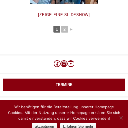
[ZEIGE EINE SLIDESHOW]
1
2
►
Facebook
Instagram
YouTube
TERMINE
Wir benötigen für die Bereitstellung unserer Homepage
Keine aktuellen Termine
Cookies. Mit der Nutzung unserer Homepage erklären Sie sich
damit einverstanden, dass wir Cookies verwenden!
© Copyright 2018 Marktmusik Eberschwang |
Impressum
|
Datenschutz
akzeptieren
Erfahren Sie mehr